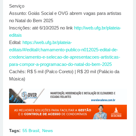
Serviço
Assunto: Goiás Social e OVG abrem vagas para artistas
no Natal do Bem 2025
Inscrições: até 6/10/2025 no link
http://web.ufg.br/plateia-
editais
Edital:
https://web.ufg.br/plateia-
editais/#/edital/chamamento-publico-n012025-edital-de-
credenciamento-e-selecao-de-apresentacoes-artisticas-
para-compor-a-programacao-do-natal-do-bem-2025
Cachês: R$ 5 mil (Palco Coreto) | R$ 20 mil (Palácio da
Música)
Tags:
55 Brasil
News