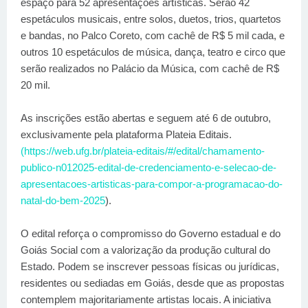
espaço para 52 apresentações artísticas. Serão 42
espetáculos musicais, entre solos, duetos, trios, quartetos
e bandas, no Palco Coreto, com cachê de R$ 5 mil cada, e
outros 10 espetáculos de música, dança, teatro e circo que
serão realizados no Palácio da Música, com cachê de R$
20 mil.
As inscrições estão abertas e seguem até 6 de outubro,
exclusivamente pela plataforma Plateia Editais.
(https://web.ufg.br/plateia-editais/#/edital/chamamento-
publico-n012025-edital-de-credenciamento-e-selecao-de-
apresentacoes-artisticas-para-compor-a-programacao-do-
natal-do-bem-2025
).
O edital reforça o compromisso do Governo estadual e do
Goiás Social com a valorização da produção cultural do
Estado. Podem se inscrever pessoas físicas ou jurídicas,
residentes ou sediadas em Goiás, desde que as propostas
contemplem majoritariamente artistas locais. A iniciativa