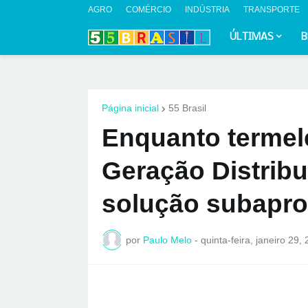
AGRO
COMÉRCIO
INDÚSTRIA
TRANSPORTE
ÚLTIMAS
B
Página inicial
55 Brasil
Enquanto termel
Geração Distrib
solução subaprov
por
Paulo Melo
-
quinta-feira, janeiro 29,