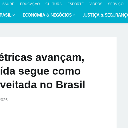
SAÚDE
EDUCAÇÃO
CULTURA
ESPORTE
VÍDEOS
SERVIÇO
RASIL
ECONOMIA & NEGÓCIOS
JUSTIÇA & SEGURANÇ
étricas avançam,
uída segue como
eitada no Brasil
 2026