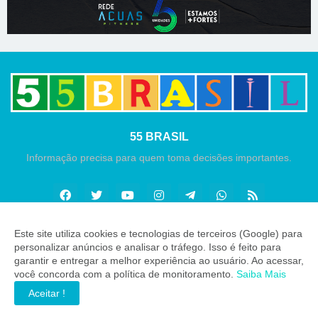
55 BRASIL
Informação precisa para quem toma decisões importantes.
Este site utiliza cookies e tecnologias de terceiros (Google) para
personalizar anúncios e analisar o tráfego. Isso é feito para
Copyright ©
2026
55 Brasil
garantir e entregar a melhor experiência ao usuário. Ao acessar,
você concorda com a política de monitoramento.
Saiba Mais
INÍCIO
SOBRE
CONTATO
LGPD
EXPEDIENTE
Aceitar !
EDITORIAL
MÍDIA KIT
ZAP 55 BRASIL