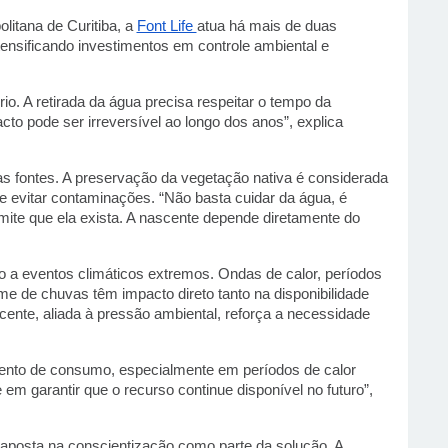
itana de Curitiba, a 
Font Life 
atua há mais de duas 
nsificando investimentos em controle ambiental e 
o. A retirada da água precisa respeitar o tempo da 
to pode ser irreversível ao longo dos anos”, explica 
as fontes. A preservação da vegetação nativa é considerada 
 e evitar contaminações. “Não basta cuidar da água, é 
ite que ela exista. A nascente depende diretamente do 
 a eventos climáticos extremos. Ondas de calor, períodos 
e de chuvas têm impacto direto tanto na disponibilidade 
nte, aliada à pressão ambiental, reforça a necessidade 
nto de consumo, especialmente em períodos de calor 
em garantir que o recurso continue disponível no futuro”, 
posta na conscientização como parte da solução. A 