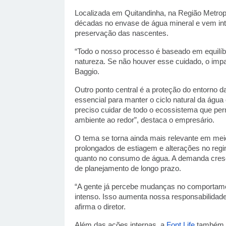
Localizada em Quitandinha, na Região Metropol
décadas no envase de água mineral e vem inte
preservação das nascentes. 
“Todo o nosso processo é baseado em equilíbri
natureza. Se não houver esse cuidado, o impac
Baggio.
Outro ponto central é a proteção do entorno d
essencial para manter o ciclo natural da água
preciso cuidar de todo o ecossistema que perm
ambiente ao redor”, destaca o empresário.
O tema se torna ainda mais relevante em meio
prolongados de estiagem e alterações no regim
quanto no consumo de água. A demanda cresce
de planejamento de longo prazo.
“A gente já percebe mudanças no comportame
intenso. Isso aumenta nossa responsabilidade 
afirma o diretor.
Além das ações internas, a 
Font Life
 também a