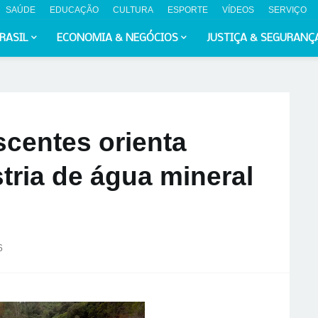
SAÚDE
EDUCAÇÃO
CULTURA
ESPORTE
VÍDEOS
SERVIÇO
RASIL
ECONOMIA & NEGÓCIOS
JUSTIÇA & SEGURANÇ
centes orienta
tria de água mineral
6