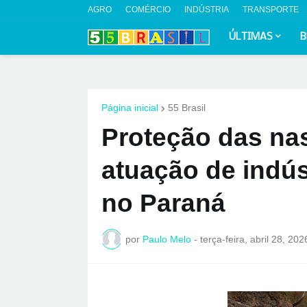
AGRO
COMÉRCIO
INDÚSTRIA
TRANSPORTE
ÚLTIMAS
B
Página inicial
55 Brasil
Proteção das nas
atuação de indús
no Paraná
por
Paulo Melo
-
terça-feira, abril 28, 202