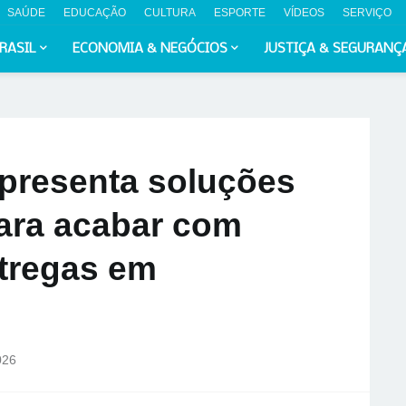
SAÚDE
EDUCAÇÃO
CULTURA
ESPORTE
VÍDEOS
SERVIÇO
RASIL
ECONOMIA & NEGÓCIOS
JUSTIÇA & SEGURANÇ
apresenta soluções
ara acabar com
tregas em
026