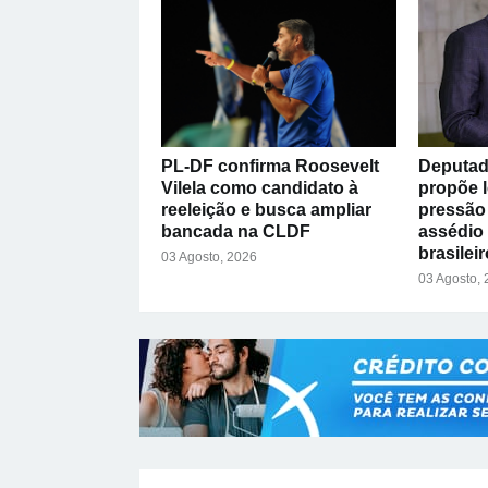
PL-DF confirma Roosevelt
Deputad
Vilela como candidato à
propõe l
reeleição e busca ampliar
pressão 
bancada na CLDF
assédio
brasileir
03 Agosto, 2026
03 Agosto,