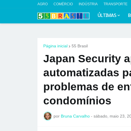
AGRO
COMÉRCIO
INDÚSTRIA
TRANSPORTE
ÚLTIMAS
B
Página inicial
55 Brasil
Japan Security 
automatizadas p
problemas de en
condomínios
por
Bruna Carvalho
-
sábado, maio 23, 2