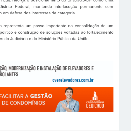
gton Luiz reforça o posicionamento do SINDJUS-DF como uma
Distrito Federal, mantendo interlocução permanente com
o em defesa dos interesses da categoria.
tro representa um passo importante na consolidação de um
político e construção de soluções voltadas ao fortalecimento
s do Judiciário e do Ministério Público da União.