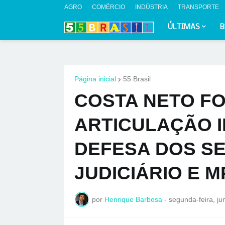
AGRO
COMÉRCIO
INDÚSTRIA
TRANSPORTE
ÚLTIMAS
B
Página inicial
55 Brasil
COSTA NETO F
ARTICULAÇÃO I
DEFESA DOS S
JUDICIÁRIO E M
por
Henrique Barbosa
-
segunda-feira, ju