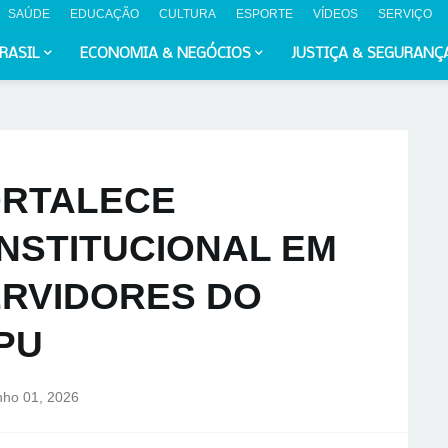
SAÚDE
EDUCAÇÃO
CULTURA
ESPORTE
VÍDEOS
SERVIÇO
RASIL
ECONOMIA & NEGÓCIOS
JUSTIÇA & SEGURANÇ
ORTALECE
NSTITUCIONAL EM
ERVIDORES DO
PU
nho 01, 2026