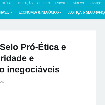
SAÚDE
EDUCAÇÃO
CULTURA
ESPORTE
VÍDEOS
SERVIÇO
RASIL
ECONOMIA & NEGÓCIOS
JUSTIÇA & SEGURANÇ
elo Pró-Ética e
gridade e
o inegociáveis
026