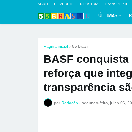
AGRO
COMÉRCIO
INDÚSTRIA
TRANSPORTE
ÚLTIMAS
B
Página inicial
55 Brasil
BASF conquista S
reforça que inte
transparência sã
por
Redação
-
segunda-feira, julho 06, 2