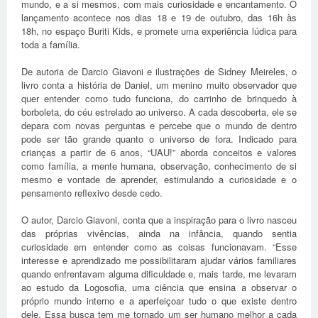
mundo, e a si mesmos, com mais curiosidade e encantamento. O
lançamento acontece nos dias 18 e 19 de outubro, das 16h às
18h, no espaço Buriti Kids, e promete uma experiência lúdica para
toda a família.
De autoria de Darcio Giavoni e ilustrações de Sidney Meireles, o
livro conta a história de Daniel, um menino muito observador que
quer entender como tudo funciona, do carrinho de brinquedo à
borboleta, do céu estrelado ao universo. A cada descoberta, ele se
depara com novas perguntas e percebe que o mundo de dentro
pode ser tão grande quanto o universo de fora. Indicado para
crianças a partir de 6 anos, “UAU!” aborda conceitos e valores
como família, a mente humana, observação, conhecimento de si
mesmo e vontade de aprender, estimulando a curiosidade e o
pensamento reflexivo desde cedo.
O autor, Darcio Giavoni, conta que a inspiração para o livro nasceu
das próprias vivências, ainda na infância, quando sentia
curiosidade em entender como as coisas funcionavam. “Esse
interesse e aprendizado me possibilitaram ajudar vários familiares
quando enfrentavam alguma dificuldade e, mais tarde, me levaram
ao estudo da Logosofia, uma ciência que ensina a observar o
próprio mundo interno e a aperfeiçoar tudo o que existe dentro
dele. Essa busca tem me tornado um ser humano melhor a cada