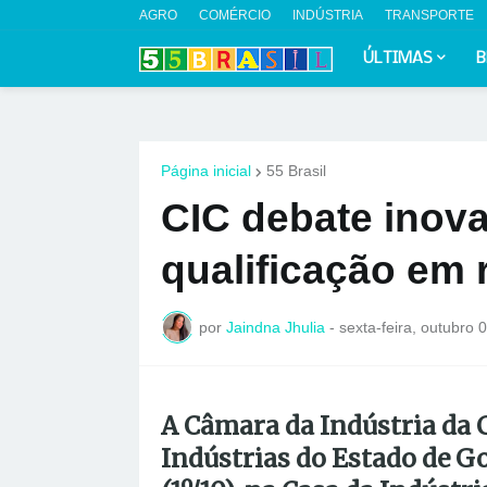
AGRO
COMÉRCIO
INDÚSTRIA
TRANSPORTE
ÚLTIMAS
B
Página inicial
55 Brasil
CIC debate inov
qualificação em 
por
Jaindna Jhulia
-
sexta-feira, outubro 
A Câmara da Indústria da 
Indústrias do Estado de Go