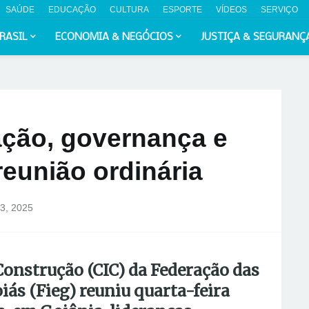
SAÚDE
EDUCAÇÃO
CULTURA
ESPORTE
VÍDEOS
SERVIÇO
RASIL
ECONOMIA & NEGÓCIOS
JUSTIÇA & SEGURANÇ
ação, governança e
reunião ordinária
03, 2025
Construção (CIC) da Federação das
iás (Fieg) reuniu quarta-feira