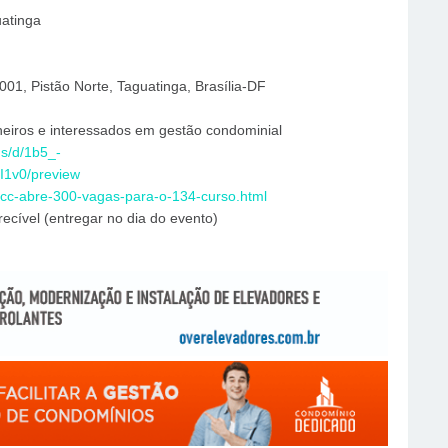
uatinga
01, Pistão Norte, Taguatinga, Brasília-DF
lheiros e interessados em gestão condominial
ms/d/1b5_-
v0/preview
ncc-abre-300-vagas-para-o-134-curso.html
recível (entregar no dia do evento)