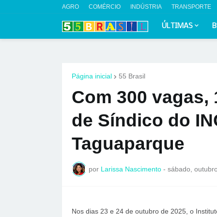
AGRO
COMÉRCIO
INDÚSTRIA
TRANSPORTE
ÚLTIMAS
B
Página inicial
55 Brasil
Com 300 vagas, 
de Síndico do I
Taguaparque
por
Larissa Nascimento
-
sábado, outubro
Nos dias 23 e 24 de outubro de 2025, o Institu