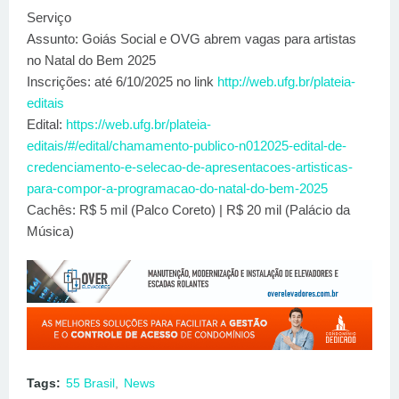
Serviço
Assunto: Goiás Social e OVG abrem vagas para artistas
no Natal do Bem 2025
Inscrições: até 6/10/2025 no link
http://web.ufg.br/plateia-
editais
Edital:
https://web.ufg.br/plateia-
editais/#/edital/chamamento-publico-n012025-edital-de-
credenciamento-e-selecao-de-apresentacoes-artisticas-
para-compor-a-programacao-do-natal-do-bem-2025
Cachês: R$ 5 mil (Palco Coreto) | R$ 20 mil (Palácio da
Música)
Tags:
55 Brasil
News