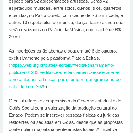
espaço para 52 apresentações artísticas. Serão 42
espetáculos musicais, entre solos, duetos, trios, quartetos
e bandas, no Palco Coreto, com cachê de R$ 5 mil cada, e
outros 10 espetáculos de música, dança, teatro e circo que
serão realizados no Palácio da Música, com cachê de R$
20 mil.
As inscrições estão abertas e seguem até 6 de outubro,
exclusivamente pela plataforma Plateia Editais.
(https://web.ufg.br/plateia-editais/#/edital/chamamento-
publico-n012025-edital-de-credenciamento-e-selecao-de-
apresentacoes-artisticas-para-compor-a-programacao-do-
natal-do-bem-2025
).
O edital reforça o compromisso do Governo estadual e do
Goiás Social com a valorização da produção cultural do
Estado. Podem se inscrever pessoas físicas ou jurídicas,
residentes ou sediadas em Goiás, desde que as propostas
contemplem majoritariamente artistas locais. A iniciativa