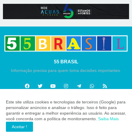
55 BRASIL
Informação precisa para quem toma decisões importantes.
Este site utiliza cookies e tecnologias de terceiros (Google) para
personalizar anúncios e analisar o tráfego. Isso é feito para
Copyright ©
2026
55 Brasil
garantir e entregar a melhor experiência ao usuário. Ao acessar,
você concorda com a política de monitoramento.
Saiba Mais
INÍCIO
SOBRE
CONTATO
LGPD
EXPEDIENTE
Aceitar !
EDITORIAL
MÍDIA KIT
ZAP 55 BRASIL