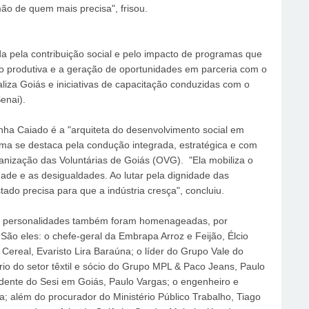
 de quem mais precisa", frisou.
da pela contribuição social e pelo impacto de programas que
usão produtiva e a geração de oportunidades em parceria com o
liza Goiás e iniciativas de capacitação conduzidas com o
enai).
nha Caiado é a "arquiteta do desenvolvimento social em
ma se destaca pela condução integrada, estratégica e com
ganização das Voluntárias de Goiás (OVG). "Ela mobiliza o
ade e as desigualdades. Ao lutar pela dignidade das
ado precisa para que a indústria cresça", concluiu.
te personalidades também foram homenageadas, por
São eles: o chefe-geral da Embrapa Arroz e Feijão, Élcio
ereal, Evaristo Lira Baraúna; o líder do Grupo Vale do
o do setor têxtil e sócio do Grupo MPL & Paco Jeans, Paulo
endente do Sesi em Goiás, Paulo Vargas; o engenheiro e
a; além do procurador do Ministério Público Trabalho, Tiago