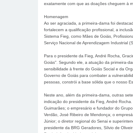
exatamente com que as doações cheguem à mão
Homenagem
Ao ser agraciada, a primeira-dama foi destaca
fortalecem a qualificação profissional, a incl
Sistema Fieg, como Mães de Goiás, Profissiona
Serviço Nacional de Aprendizagem Industrial (S
Para o presidente da Fieg, André Rocha, Graci
Goiás". Segundo ele, a atuação da primeira-da
sensibilidade à frente do Goiás Social e da Or
Governo de Goiás para combater a vulnerabilid
pessoas, constrói a base sólida que o nosso Est
Neste ano, além da primeira-dama, outras se
indicação do presidente da Fieg, André Rocha. 
Guimarães; o empresário e fundador do Grupo C
Verdão, José Ribeiro de Mendonça; o empresári
Júnior; o diretor regional do Senai e superint
presidente da BRG Geradores, Sílvio de Oliveir