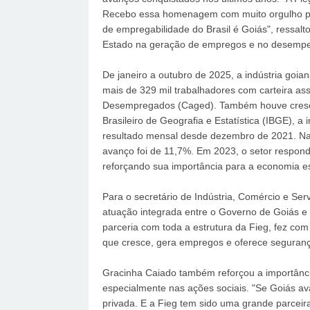
Recebo essa homenagem com muito orgulho por
de empregabilidade do Brasil é Goiás", ressalto
Estado na geração de empregos e no desempen
De janeiro a outubro de 2025, a indústria goi
mais de 329 mil trabalhadores com carteira a
Desempregados (Caged). Também houve cresci
Brasileiro de Geografia e Estatística (IBGE), 
resultado mensal desde dezembro de 2021. Na
avanço foi de 11,7%. Em 2023, o setor respond
reforçando sua importância para a economia es
Para o secretário de Indústria, Comércio e Serv
atuação integrada entre o Governo de Goiás e
parceria com toda a estrutura da Fieg, fez co
que cresce, gera empregos e oferece segurança
Gracinha Caiado também reforçou a importância 
especialmente nas ações sociais. "Se Goiás a
privada. E a Fieg tem sido uma grande parcei