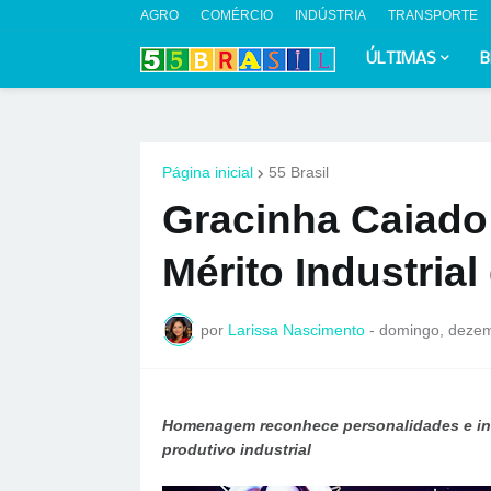
AGRO
COMÉRCIO
INDÚSTRIA
TRANSPORTE
ÚLTIMAS
B
Página inicial
55 Brasil
Gracinha Caiado
Mérito Industrial
por
Larissa Nascimento
-
domingo, dezem
Homenagem reconhece personalidades e inst
produtivo industrial