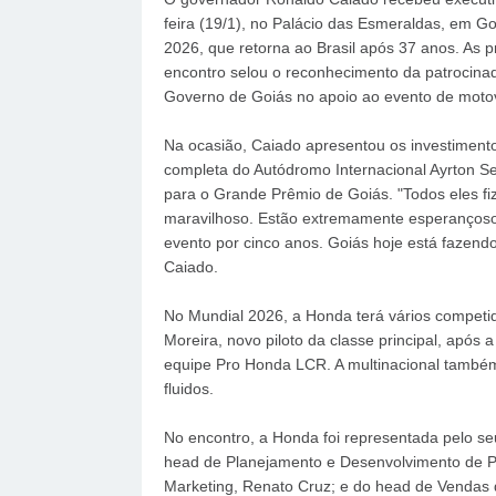
feira (19/1), no Palácio das Esmeraldas, em G
2026, que retorna ao Brasil após 37 anos. As 
encontro selou o reconhecimento da patrocin
Governo de Goiás no apoio ao evento de moto
Na ocasião, Caiado apresentou os investiment
completa do Autódromo Internacional Ayrton S
para o Grande Prêmio de Goiás. "Todos eles f
maravilhoso. Estão extremamente esperançoso
evento por cinco anos. Goiás hoje está fazend
Caiado.
No Mundial 2026, a Honda terá vários competido
Moreira, novo piloto da classe principal, após 
equipe Pro Honda LCR. A multinacional també
fluidos.
No encontro, a Honda foi representada pelo seu
head de Planejamento e Desenvolvimento de Pr
Marketing, Renato Cruz; e do head de Vendas d