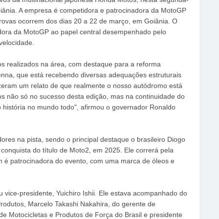
oiânia. A empresa é competidora e patrocinadora da MotoGP
provas ocorrem dos dias 20 a 22 de março, em Goiânia. O
adora da MotoGP ao papel central desempenhado pelo
velocidade.
os realizados na área, com destaque para a reforma
enna, que está recebendo diversas adequações estruturais
izeram um relato de que realmente o nosso autódromo está
s não só no sucesso desta edição, mas na continuidade do
o história no mundo todo", afirmou o governador Ronaldo
res na pista, sendo o principal destaque o brasileiro Diogo
a conquista do título de Moto2, em 2025. Ele correrá pela
m é patrocinadora do evento, com uma marca de óleos e
 vice-presidente, Yuichiro Ishii. Ele estava acompanhado do
odutos, Marcelo Takashi Nakahira, do gerente de
e Motocicletas e Produtos de Força do Brasil e presidente