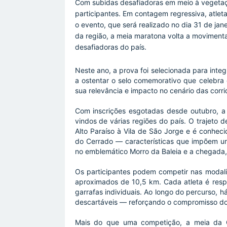
Com subidas desafiadoras em meio à vegetaçã
participantes. Em contagem regressiva, atlet
o evento, que será realizado no dia 31 de jane
da região, a meia maratona volta a movimen
desafiadoras do país.
Neste ano, a prova foi selecionada para integ
a ostentar o selo comemorativo que celebra
sua relevância e impacto no cenário das corri
Com inscrições esgotadas desde outubro, a 
vindos de várias regiões do país. O trajeto 
Alto Paraíso à Vila de São Jorge e é conheci
do Cerrado — características que impõem um 
no emblemático Morro da Baleia e a chegada, 
Os participantes podem competir nas modal
aproximados de 10,5 km. Cada atleta é respo
garrafas individuais. Ao longo do percurso,
descartáveis — reforçando o compromisso do
Mais do que uma competição, a meia da 