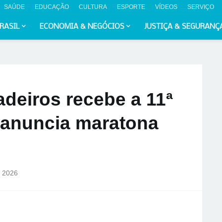
SAÚDE
EDUCAÇÃO
CULTURA
ESPORTE
VÍDEOS
SERVIÇO
RASIL
ECONOMIA & NEGÓCIOS
JUSTIÇA & SEGURANÇ
deiros recebe a 11ª
 anuncia maratona
, 2026