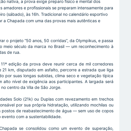
o nativa, a prova exige preparo físico e mental dos
as amadores e profissionais se preparam intensamente para
iro (sábado), às 16h. Tradicional no calendário esportivo
tar a Chapada com uma das provas mais autênticas e
rar o projeto “50 anos, 50 corridas”, da Olympikus, e passa
 o meio século da marca no Brasil — um reconhecimento à
das de rua.
11ª edição da prova deve reunir cerca de mil corredores
de 21 km, disputado em asfalto, percorre a estrada que liga
do por suas longas subidas, clima seco e vegetação típica
alto nível de exigência aos participantes. A largada será
no centro da Vila de São Jorge.
idades Solo (21k) ou Duplas com revezamento em trechos
nsável por sua própria hidratação, utilizando mochilas ou
 há postos de reabastecimento de água — sem uso de copos
 evento com a sustentabilidade.
Chapada se consolidou como um evento de superação,