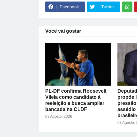
Facebook
Twitter
Você vai gostar
PL-DF confirma Roosevelt
Deputad
Vilela como candidato à
propõe l
reeleição e busca ampliar
pressão 
bancada na CLDF
assédio
brasileir
03 Agosto, 2026
03 Agosto,