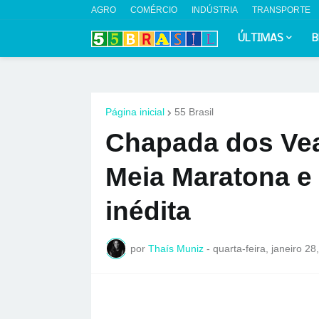
AGRO
COMÉRCIO
INDÚSTRIA
TRANSPORTE
ÚLTIMAS
B
Página inicial
55 Brasil
Chapada dos Vea
Meia Maratona e
inédita
por
Thaís Muniz
-
quarta-feira, janeiro 28