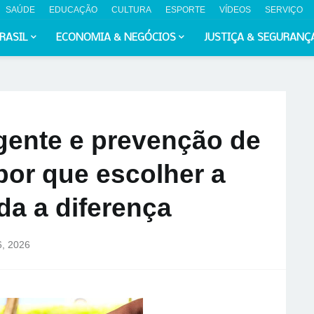
SAÚDE
EDUCAÇÃO
CULTURA
ESPORTE
VÍDEOS
SERVIÇO
RASIL
ECONOMIA & NEGÓCIOS
JUSTIÇA & SEGURANÇ
igente e prevenção de
 por que escolher a
da a diferença
6, 2026