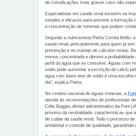
de complicações mais graves caso não seja
Especialistas em saúde renal insistem na im
simples e eficazes para prevenir a formação de
a concentração de minerais que podem cristal
Segundo a nutricionista Pietra Corrêa Mello, 
saúde renal, principalmente para quem já tem h
prevenção e no manejo de cálculos renais. B
menos concentrada e diminui a probabilidade 
perfil da água que se consome. Águas com me
sódio pode aumentar a excreção de cálcio pel
água com baixo teor de sódio é uma escolha ma
dia”, explica Pietra.
No cenário nacional de águas minerais, a
Font
atende às recomendações de profissionais de
Célio Baggio
,
diretor administrativo da Font L
próximo da neutralidade, características qu
de cuidar da saúde renal. Todo o processo d
ambiental e controle de qualidade, garantindo