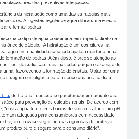
m adotadas medidas preventivas adequadas.
portância da hidratação como uma das estratégias mais
 cálculos. A ingestão regular de água dilui a urina e reduz
izar e formar pedras.
a escolha do tipo de água consumida tem impacto direto na
istórico de cálculo. “A hidratação é um dos pilares na
eber água em quantidade adequada ajuda a manter a urina
de formação de pedras. Além disso, é preciso atenção ao
nor teor de sódio são mais indicadas porque o excesso de
a urina, favorecendo a formação de cristais. Optar por uma
is segura e inteligente para a saúde dos rins no dia a
 Life,
do Paraná, destaca-se por oferecer um produto que
 saúde para prevenção de cálculos renais. De acordo com
ife, “nossa água tem níveis baixos de sódio e cálcio e um pH
e a tornam adequada para consumidores com necessidade
e extração e envase segue normas rigorosas de proteção
 um produto puro e seguro para o consumo diário”.