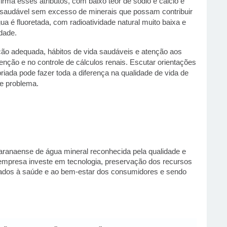
irma esses atributos, com baixo teor de sódio e cálcio e
o saudável sem excesso de minerais que possam contribuir
ua é fluoretada, com radioatividade natural muito baixa e
dade.
ão adequada, hábitos de vida saudáveis e atenção aos
nção e no controle de cálculos renais. Escutar orientações
riada pode fazer toda a diferença na qualidade de vida de
e problema.
anaense de água mineral reconhecida pela qualidade e
empresa investe em tecnologia, preservação dos recursos
ltados à saúde e ao bem-estar dos consumidores e sendo