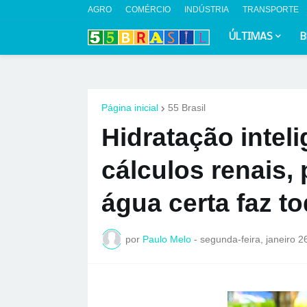
AGRO
COMÉRCIO
INDÚSTRIA
TRANSPORTE
ÚLTIMAS
B
Página inicial
55 Brasil
Hidratação intel
cálculos renais,
água certa faz to
por
Paulo Melo
-
segunda-feira, janeiro 2