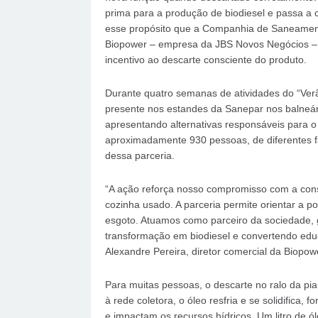
prima para a produção de biodiesel e passa a c
esse propósito que a Companhia de Saneamen
Biopower – empresa da JBS Novos Negócios –,
incentivo ao descarte consciente do produto.
Durante quatro semanas de atividades do “Verã
presente nos estandes da Sanepar nos balneári
apresentando alternativas responsáveis para o 
aproximadamente 930 pessoas, de diferentes fa
dessa parceria.
“A ação reforça nosso compromisso com a consc
cozinha usado. A parceria permite orientar a p
esgoto. Atuamos como parceiro da sociedade, 
transformação em biodiesel e convertendo educ
Alexandre Pereira, diretor comercial da Biopow
Para muitas pessoas, o descarte no ralo da pi
à rede coletora, o óleo resfria e se solidifica
e impactam os recursos hídricos. Um litro de 