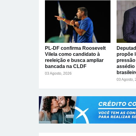
PL-DF confirma Roosevelt
Deputad
Vilela como candidato à
propõe l
reeleição e busca ampliar
pressão 
bancada na CLDF
assédio
brasileir
03 Agosto, 2026
03 Agosto,