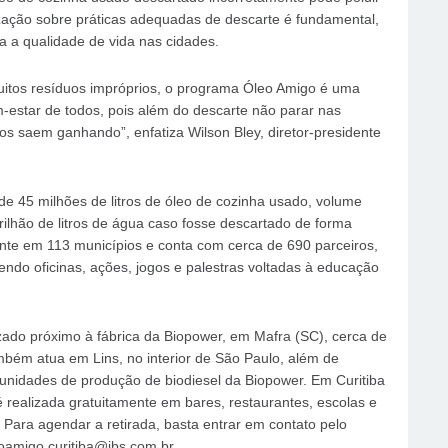
ntização sobre práticas adequadas de descarte é fundamental,
a a qualidade de vida nas cidades.
uitos resíduos impróprios, o programa Óleo Amigo é uma
m-estar de todos, pois além do descarte não parar nas
os saem ganhando”, enfatiza Wilson Bley, diretor-presidente
de 45 milhões de litros de óleo de cozinha usado, volume
rilhão de litros de água caso fosse descartado de forma
ente em 113 municípios e conta com cerca de 690 parceiros,
endo oficinas, ações, jogos e palestras voltadas à educação
izado próximo à fábrica da Biopower, em Mafra (SC), cerca de
bém atua em Lins, no interior de São Paulo, além de
nidades de produção de biodiesel da Biopower. Em Curitiba
é realizada gratuitamente em bares, restaurantes, escolas e
 Para agendar a retirada, basta entrar em contato pelo
oamigo.curitiba@jbs.com.br.