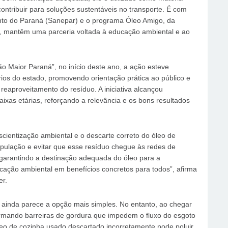
ontribuir para soluções sustentáveis no transporte. É com
to do Paraná (Sanepar) e o programa Óleo Amigo, da
 mantêm uma parceria voltada à educação ambiental e ao
o Maior Paraná”, no início deste ano, a ação esteve
os do estado, promovendo orientação prática ao público e
reaproveitamento do resíduo. A iniciativa alcançou
ixas etárias, reforçando a relevância e os bons resultados
ientização ambiental e o descarte correto do óleo de
opulação e evitar que esse resíduo chegue às redes de
garantindo a destinação adequada do óleo para a
ação ambiental em benefícios concretos para todos”, afirma
er.
a ainda parece a opção mais simples. No entanto, ao chegar
, formando barreiras de gordura que impedem o fluxo do esgoto
óleo de cozinha usado descartado incorretamente pode poluir