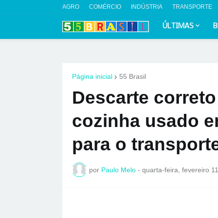
AGRO
COMÉRCIO
INDÚSTRIA
TRANSPORTE
ÚLTIMAS
B
Página inicial
55 Brasil
Descarte correto
cozinha usado e
para o transport
por
Paulo Melo
-
quarta-feira, fevereiro 1