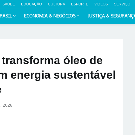
SAÚDE
EDUCAÇÃO
CULTURA
ESPORTE
VÍDEOS
SERVIÇO
RASIL
ECONOMIA & NEGÓCIOS
JUSTIÇA & SEGURANÇ
 transforma óleo de
m energia sustentável
e
1, 2026