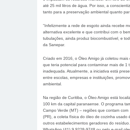
até 25 mil litros de água. Por isso, a conscie
tanto para a preservação ambiental quanto par
“Infelizmente a rede de esgoto ainda recebe m
alternativa excelente e que contribui com o be
tubulações, ainda produz biocombustível, e tod
da Sanepar.
Criado em 2016, o Óleo Amigo já coletou mais 
que teria potencial para contaminar mais de 1 t
inadequada. Atualmente, a iniciativa está pres
entre escolas, empresas e instituições, promov
ambiental.
Na região de Curitiba, o Óleo Amigo está local
100 km da capital paranaense. O programa tam
Campo Verde (MT) – regiões que contam com u
(PR), a coleta física do óleo de cozinha usado 
outros estabelecimentos geradores do resíduo.
WhatsApp (41) 9 9228-9748 ou pelo e-mail ole