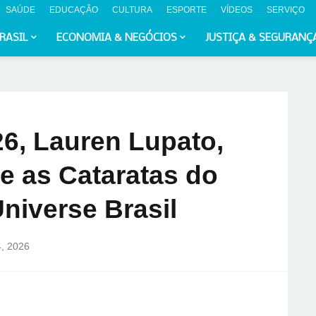
SAÚDE
EDUCAÇÃO
CULTURA
ESPORTE
VÍDEOS
SERVIÇO
RASIL
ECONOMIA & NEGÓCIOS
JUSTIÇA & SEGURANÇ
26, Lauren Lupato,
 e as Cataratas do
niverse Brasil
4, 2026