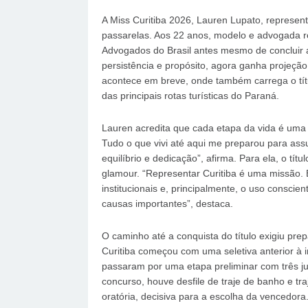
A Miss Curitiba 2026, Lauren Lupato, represe
passarelas. Aos 22 anos, modelo e advogada 
Advogados do Brasil antes mesmo de concluir a
persistência e propósito, agora ganha projeção
acontece em breve, onde também carrega o tí
das principais rotas turísticas do Paraná.
Lauren acredita que cada etapa da vida é uma 
Tudo o que vivi até aqui me preparou para ass
equilíbrio e dedicação”, afirma. Para ela, o tít
glamour. “Representar Curitiba é uma missão.
institucionais e, principalmente, o uso consci
causas importantes”, destaca.
O caminho até a conquista do título exigiu pr
Curitiba começou com uma seletiva anterior à in
passaram por uma etapa preliminar com três ju
concurso, houve desfile de traje de banho e tra
oratória, decisiva para a escolha da vencedora