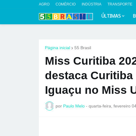
AGRO
COMÉRCIO
INDÚSTRIA
TRANSPORTE
ÚLTIMAS
B
Página inicial
55 Brasil
Miss Curitiba 20
destaca Curitiba
Iguaçu no Miss U
por
Paulo Melo
-
quarta-feira, fevereiro 0