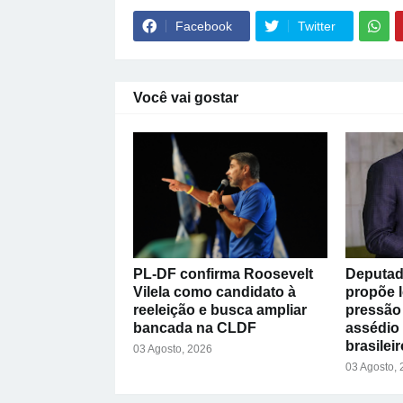
Facebook
Twitter
Você vai gostar
PL-DF confirma Roosevelt
Deputad
Vilela como candidato à
propõe l
reeleição e busca ampliar
pressão 
bancada na CLDF
assédio
brasileir
03 Agosto, 2026
03 Agosto,