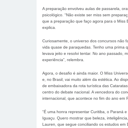
A preparação envolveu aulas de passarela, orat
psicológico. “Não existe ser miss sem prepara
que a preparação que faço agora para o Miss Br
explica.
Curiosamente, o universo dos concursos não fa
vida quase de paraquedas. Tenho uma prima qu
levava jeito e resolvi tentar. No ano passado, 
experiência”, relembra.
Agora, o desafio é ainda maior. O Miss Univer
e, no Brasil, vai muito além da estética. Ao d
de embaixadora da rota turística das Catarata
centro do debate nacional. A vencedora do conc
internacional, que acontece no fim do ano em P
“É uma honra representar Curitiba, o Paraná e
Iguaçu. Quero mostrar que beleza, inteligência
Lauren, que segue conciliando os estudos em D