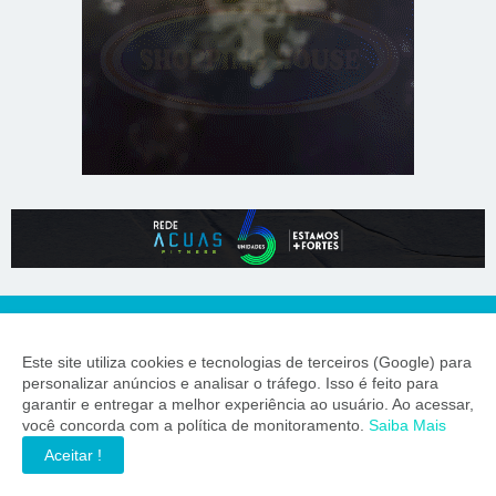
Este site utiliza cookies e tecnologias de terceiros (Google) para
personalizar anúncios e analisar o tráfego. Isso é feito para
garantir e entregar a melhor experiência ao usuário. Ao acessar,
você concorda com a política de monitoramento.
Saiba Mais
55 BRASIL
Aceitar !
Informação precisa para quem toma decisões importantes.