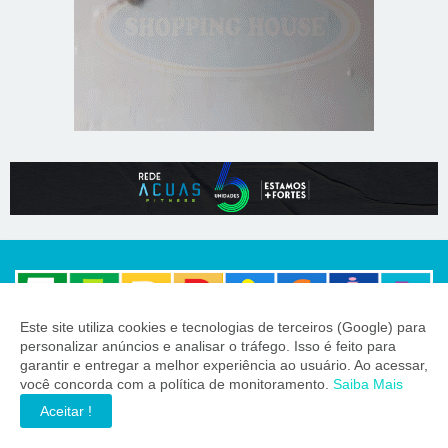
Este site utiliza cookies e tecnologias de terceiros (Google) para
personalizar anúncios e analisar o tráfego. Isso é feito para
55 BRASIL
garantir e entregar a melhor experiência ao usuário. Ao acessar,
você concorda com a política de monitoramento.
Saiba Mais
Informação precisa para quem toma decisões importantes.
Aceitar !