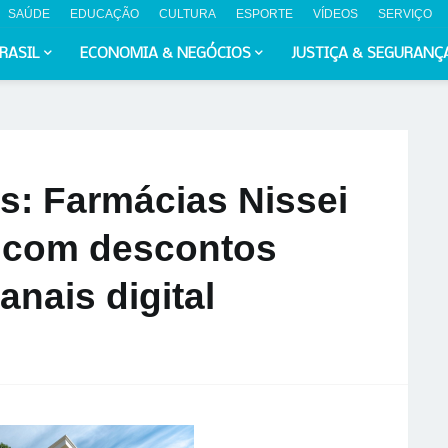
SAÚDE
EDUCAÇÃO
CULTURA
ESPORTE
VÍDEOS
SERVIÇO
RASIL
ECONOMIA & NEGÓCIOS
JUSTIÇA & SEGURANÇ
s: Farmácias Nissei
 com descontos
anais digital