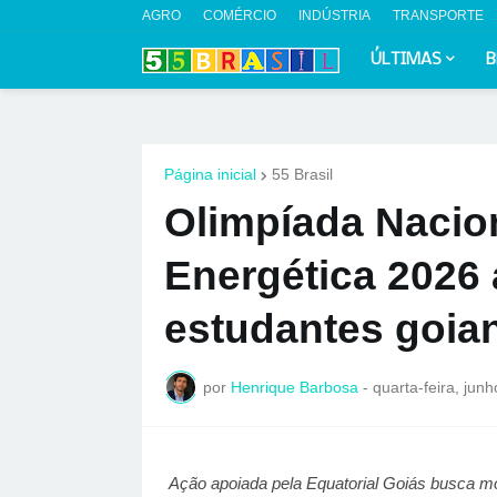
AGRO
COMÉRCIO
INDÚSTRIA
TRANSPORTE
ÚLTIMAS
B
Página inicial
55 Brasil
Olimpíada Nacion
Energética 2026 
estudantes goia
por
Henrique Barbosa
-
quarta-feira, jun
Ação apoiada pela Equatorial Goiás busca mo