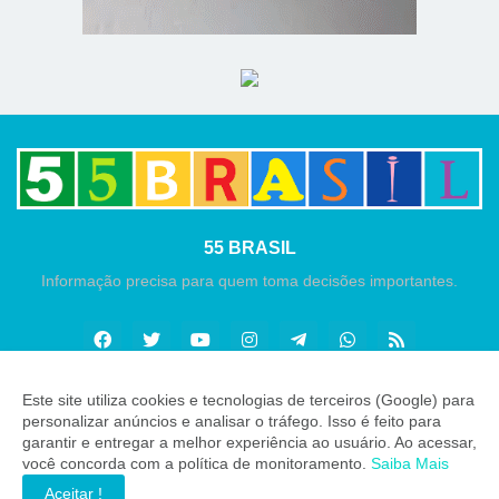
55 BRASIL
Informação precisa para quem toma decisões importantes.
Este site utiliza cookies e tecnologias de terceiros (Google) para
personalizar anúncios e analisar o tráfego. Isso é feito para
Copyright ©
2026
55 Brasil
garantir e entregar a melhor experiência ao usuário. Ao acessar,
você concorda com a política de monitoramento.
Saiba Mais
INÍCIO
SOBRE
CONTATO
LGPD
EXPEDIENTE
Aceitar !
EDITORIAL
MÍDIA KIT
ZAP 55 BRASIL