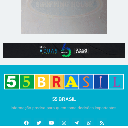
55 BRASIL
Informação precisa para quem toma decisões importantes.