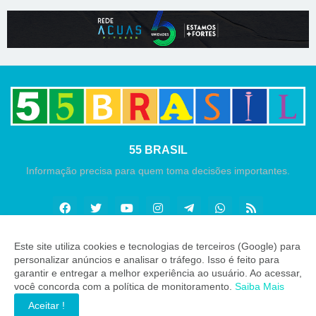
55 BRASIL
Informação precisa para quem toma decisões importantes.
Este site utiliza cookies e tecnologias de terceiros (Google) para
personalizar anúncios e analisar o tráfego. Isso é feito para
Copyright ©
2026
55 Brasil
garantir e entregar a melhor experiência ao usuário. Ao acessar,
você concorda com a política de monitoramento.
Saiba Mais
INÍCIO
SOBRE
CONTATO
LGPD
EXPEDIENTE
Aceitar !
EDITORIAL
MÍDIA KIT
ZAP 55 BRASIL