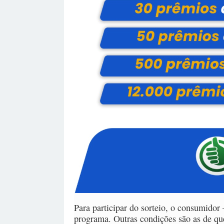
Para participar do sorteio, o consumidor
programa. Outras condições são as de que 