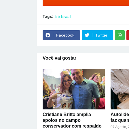
Tags:
55 Brasil
Facebook
Twitter
Você vai gostar
Cristiane Britto amplia
Autolide
apoios no campo
faz qua
conservador com respaldo
07 Agosto,